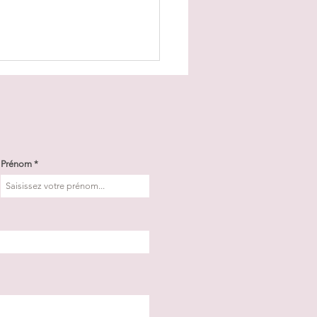
Prénom
n ado
nsomme.
mment
agir sans
iser le
alogue?