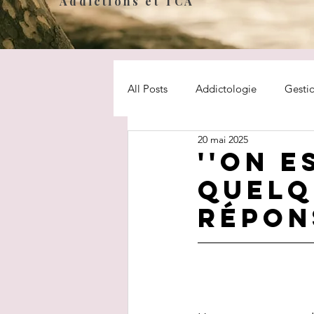
Addictions et TCA
All Posts
Addictologie
Gesti
20 mai 2025
adolescent
Bien être
M
''On e
quelq
répon