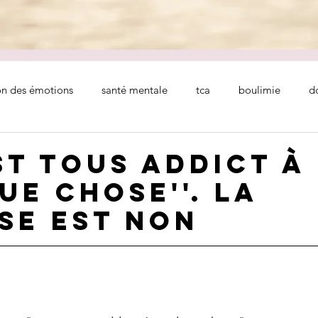
on des émotions
santé mentale
tca
boulimie
d
atinSophro
st tous addict à
ue chose''. La
se est non