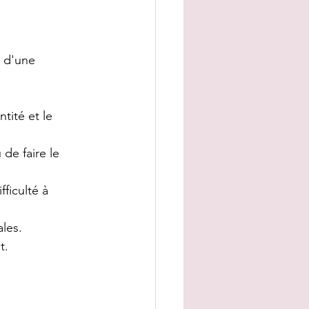
n d'une 
tité et le 
e faire le 
ficulté à 
les.
t.