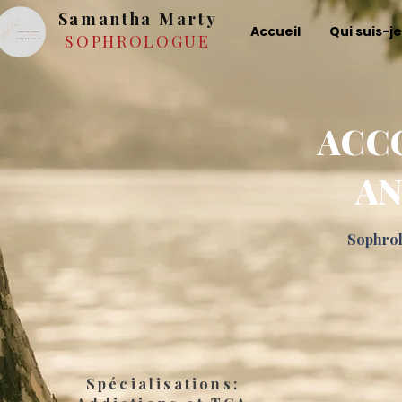
Samantha Marty
Accueil
Qui suis-je
SOPHROLOGUE
ACC
AN
Sophrol
Spécialisations: