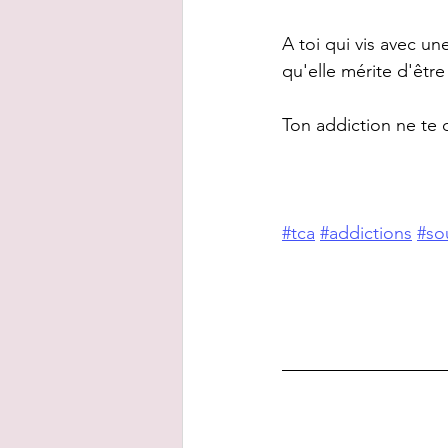
A toi qui vis avec un
qu'elle mérite d'êtr
Ton addiction ne te d
#tca
#addictions
#so