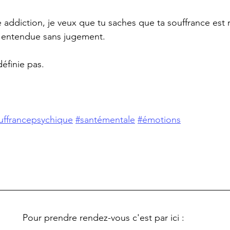
e addiction, je veux que tu saches que ta souffrance est r
e entendue sans jugement.
éfinie pas.
uffrancepsychique
#santémentale
#émotions
Pour prendre rendez-vous c'est par ici : 