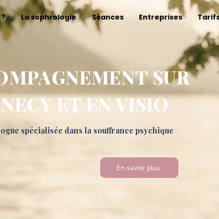
 ?
La sophrologie
Séances
Entreprises
Tarif
OMPAGNEMENT SUR
NECY ET EN VISIO
ogue spécialisée dans la souffrance psychique
En savoir plus