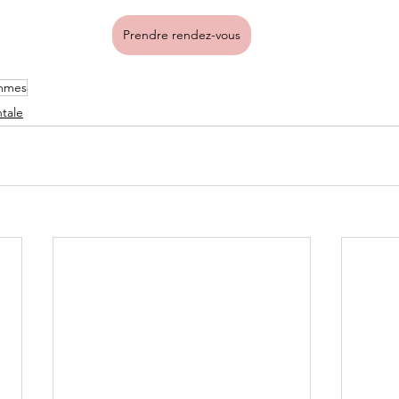
Prendre rendez-vous
emmes
tale