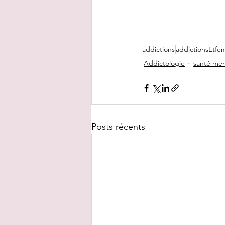
addictions
addictionsEtf
Addictologie
santé men
Posts récents