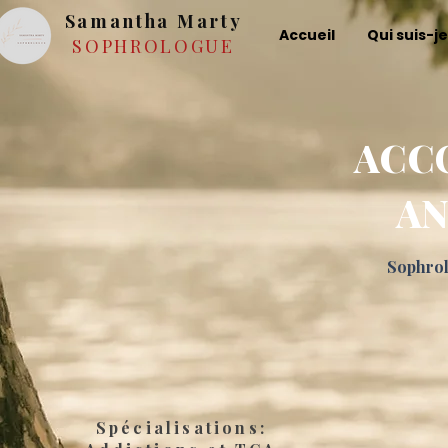
Samantha Marty
Accueil
Qui suis-je
SOPHROLOGUE
ACC
AN
Sophrol
Spécialisations: