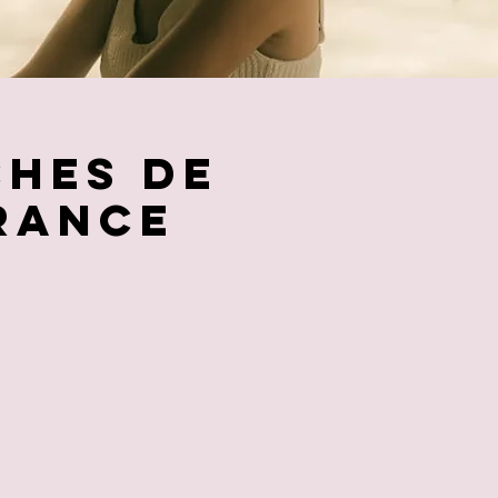
ches de
rance