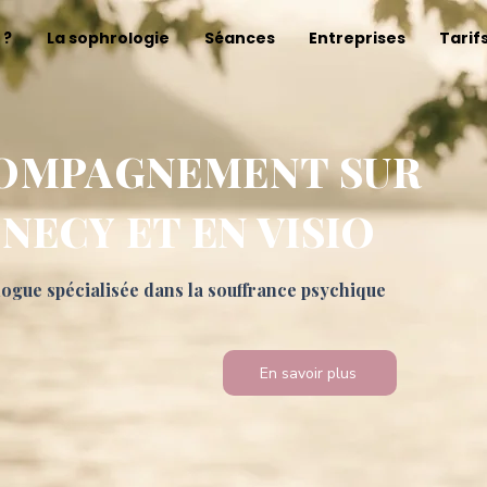
 ?
La sophrologie
Séances
Entreprises
Tarif
OMPAGNEMENT SUR
NECY ET EN VISIO
ogue spécialisée dans la souffrance psychique
En savoir plus