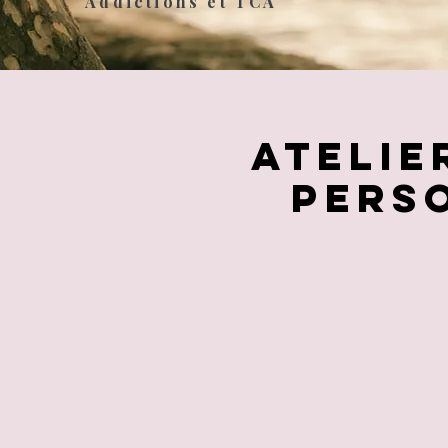
Addictions et TCA
Atelie
pers