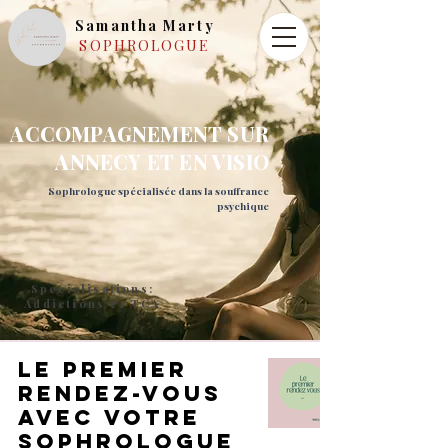
Samantha Marty
SOPHROLOGUE
ACCOMPAGNEMENT SUR
ANNECY ET EN VISIO
Sophrologue spécialisée dans la souffrance
psychique
Spécialisations:
Addictions et TCA
Le premier
rendez-vous
avec votre
sophrologue