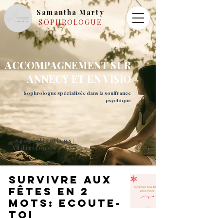
Samantha Marty
SOPHROLOGUE
ACCOMPAGNEMENT SUR
ANNECY ET EN VISIO
Sophrologue spécialisée dans la souffrance
psychique
Spécialisations:
Addictions et TCA
survivre aux
fêtes en 2
mots: ecoute-
toi