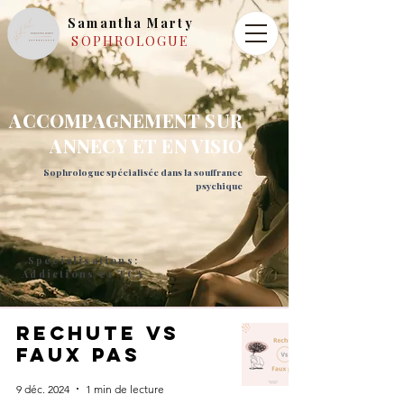
Samantha Marty
SOPHROLOGUE
ACCOMPAGNEMENT SUR
ANNECY ET EN VISIO
Sophrologue spécialisée dans la souffrance
psychique
Spécialisations:
Addictions et TCA
rechute vs
faux pas
9 déc. 2024
1 min de lecture