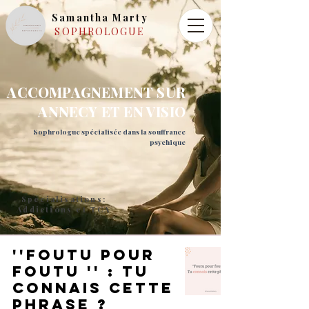
Samantha Marty
SOPHROLOGUE
ACCOMPAGNEMENT SUR
ANNECY ET EN VISIO
Sophrologue spécialisée dans la souffrance
psychique
Spécialisations:
Addictions et TCA
''Foutu pour
foutu '' : tu
connais cette
phrase ?