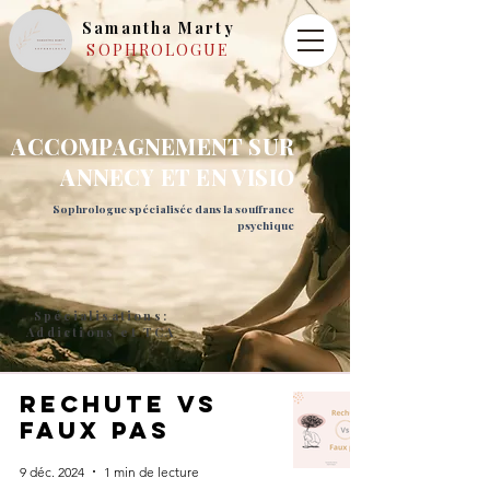
Samantha Marty
SOPHROLOGUE
ACCOMPAGNEMENT SUR
ANNECY ET EN VISIO
Sophrologue spécialisée dans la souffrance
psychique
Spécialisations:
Addictions et TCA
rechute vs
faux pas
9 déc. 2024
1 min de lecture