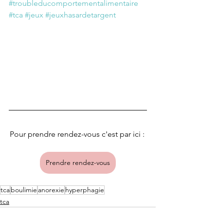
#troubleducomportementalimentaire
#tca
#jeux
#jeuxhasardetargent
Pour prendre rendez-vous c'est par ici : 
Prendre rendez-vous
tca
boulimie
anorexie
hyperphagie
tca