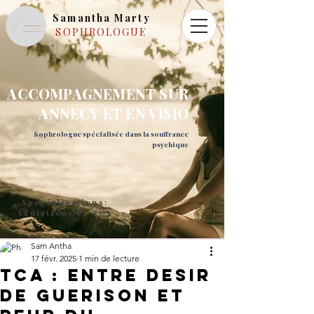
Samantha Marty
SOPHROLOGUE
ACCOMPAGNEMENT SUR
ANNECY ET EN VISIO
Sophrologue spécialisée dans la souffrance
psychique
Spécialisations:
Addictions et TCA
Sam Antha
17 févr. 2025
1 min de lecture
tca : entre desir
de guerison et