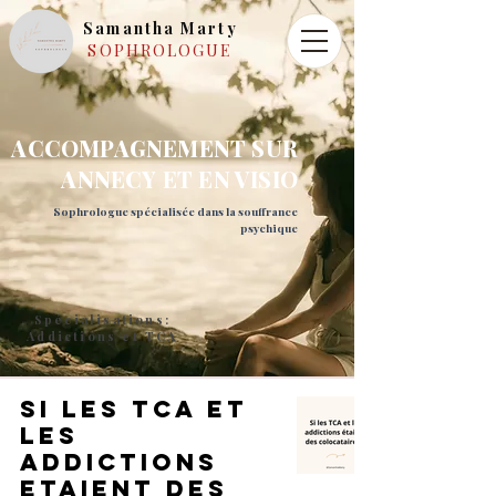
Samantha Marty
SOPHROLOGUE
ACCOMPAGNEMENT SUR
ANNECY ET EN VISIO
Sophrologue spécialisée dans la souffrance
psychique
Spécialisations:
Addictions et TCA
Si les tca et
les
addictions
etaient des